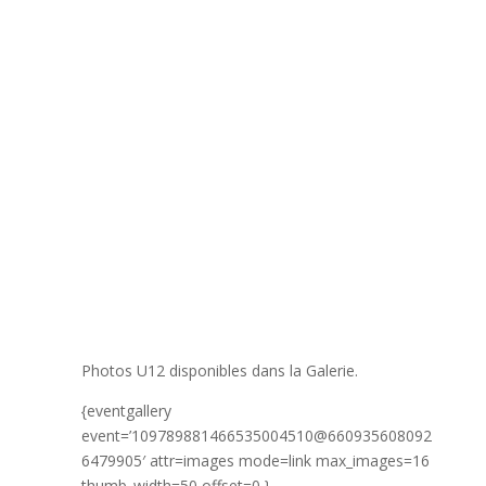
Photos U12 disponibles dans la Galerie.
{eventgallery
event=’109789881466535004510@660935608092
6479905′ attr=images mode=link max_images=16
thumb_width=50 offset=0 }