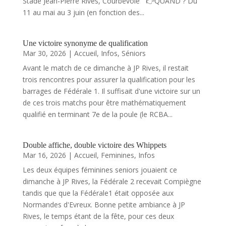
Stade Jean-Pierre Rives, Courbevoie 👉QUAND ? Du
11 au mai au 3 juin (en fonction des...
Une victoire synonyme de qualification
Mar 30, 2026
|
Accueil
,
Infos
,
Séniors
Avant le match de ce dimanche à JP Rives, il restait
trois rencontres pour assurer la qualification pour les
barrages de Fédérale 1. Il suffisait d'une victoire sur un
de ces trois matchs pour être mathématiquement
qualifié en terminant 7e de la poule (le RCBA...
Double affiche, double victoire des Whippets
Mar 16, 2026
|
Accueil
,
Feminines
,
Infos
Les deux équipes féminines seniors jouaient ce
dimanche à JP Rives, la Fédérale 2 recevait Compiègne
tandis que que la Fédérale1 était opposée aux
Normandes d'Evreux. Bonne petite ambiance à JP
Rives, le temps étant de la fête, pour ces deux