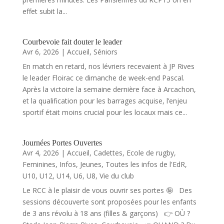
effet subit la...
Courbevoie fait douter le leader
Avr 6, 2026
|
Accueil
,
Séniors
En match en retard, nos lévriers recevaient à JP Rives
le leader Floirac ce dimanche de week-end Pascal.
Après la victoire la semaine dernière face à Arcachon,
et la qualification pour les barrages acquise, l’enjeu
sportif était moins crucial pour les locaux mais ce...
Journées Portes Ouvertes
Avr 4, 2026
|
Accueil
,
Cadettes
,
Ecole de rugby
,
Feminines
,
Infos
,
Jeunes
,
Toutes les infos de l'EdR
,
U10
,
U12
,
U14
,
U6
,
U8
,
Vie du club
Le RCC à le plaisir de vous ouvrir ses portes 🤪 Des
sessions découverte sont proposées pour les enfants
de 3 ans révolu à 18 ans (filles & garçons) 👉 OÙ ?