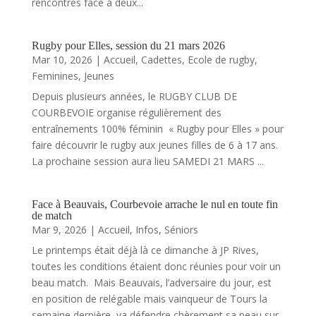
rencontres face à deux...
Rugby pour Elles, session du 21 mars 2026
Mar 10, 2026
|
Accueil
,
Cadettes
,
Ecole de rugby
,
Feminines
,
Jeunes
Depuis plusieurs années, le RUGBY CLUB DE
COURBEVOIE organise régulièrement des
entraînements 100% féminin « Rugby pour Elles » pour
faire découvrir le rugby aux jeunes filles de 6 à 17 ans.
La prochaine session aura lieu SAMEDI 21 MARS ...
Face à Beauvais, Courbevoie arrache le nul en toute fin
de match
Mar 9, 2026
|
Accueil
,
Infos
,
Séniors
Le printemps était déjà là ce dimanche à JP Rives,
toutes les conditions étaient donc réunies pour voir un
beau match. Mais Beauvais, l’adversaire du jour, est
en position de relégable mais vainqueur de Tours la
semaine dernière, va défendre chèrement sa peau sur