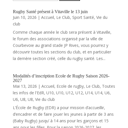
Rugby Santé présent à Vitaville le 13 juin
Juin 10, 2026
|
Accueil
,
Le Club
,
Sport Santé
,
Vie du
club
Comme chaque année le club sera présent à Vitaville,
le forum des associations organisé par la ville de
Courbevoie au grand stade JP Rives, vous pourrez y
découvrir toutes les sections du club, et en particulier
la dernère section créé, celle du rugby santé. Les...
Modalités d’inscription Ecole de Rugby Saison 2026-
2027
Mai 13, 2026
|
Accueil
,
Ecole de rugby
,
Le Club
,
Toutes
les infos de l'EdR
,
U10
,
U10
,
U12
,
U12
,
U14
,
U14
,
U6
,
U6
,
U8
,
U8
,
Vie du club
L’École de Rugby (EDR) a pour mission d’accueillir,
d’encadrer et de faire jouer les jeunes à partir de 3 ans
(Baby Rugby) jusqu’ à 14 ans pour les garçons et 15
ans pour les filles. Pour la saison 2026-2027, les