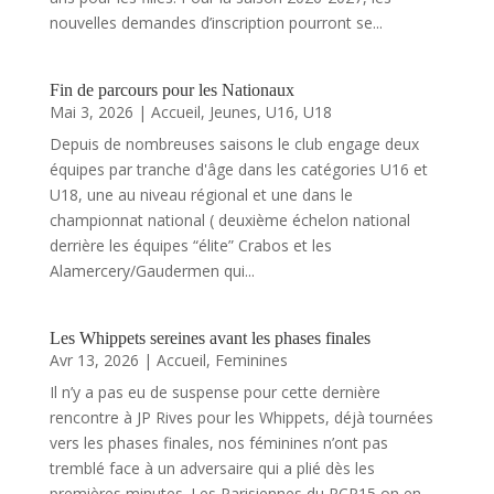
nouvelles demandes d’inscription pourront se...
Fin de parcours pour les Nationaux
Mai 3, 2026
|
Accueil
,
Jeunes
,
U16
,
U18
Depuis de nombreuses saisons le club engage deux
équipes par tranche d'âge dans les catégories U16 et
U18, une au niveau régional et une dans le
championnat national ( deuxième échelon national
derrière les équipes “élite” Crabos et les
Alamercery/Gaudermen qui...
Les Whippets sereines avant les phases finales
Avr 13, 2026
|
Accueil
,
Feminines
Il n’y a pas eu de suspense pour cette dernière
rencontre à JP Rives pour les Whippets, déjà tournées
vers les phases finales, nos féminines n’ont pas
tremblé face à un adversaire qui a plié dès les
premières minutes. Les Parisiennes du RCP15 on en