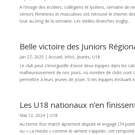
A l'image des écoliers, collégiens et lycéens, semaine de re
séniors féminines et masculines ont retrouvé le chemin des 
tout au long de la semaine. Les Vieilles Branches (rugby...
Belle victoire des Juniors Régio
Jan 27, 2025
|
Accueil
,
Infos
,
Jeunes
,
U18
Le club peut s’enorgueillir d'avoir deux équipes dans les ca
malheureusement de nos jours, où nombre de clubs sont o
permettre à leurs jeunes de jouer. Si les équipes évoluant en
Les U18 nationaux n’en finissen
Mai 12, 2024
|
U18
Au terme d’un match âprement disputé et engagé (74 points
ou « La meute » comme ils aiment s’appeler, ont remporté l