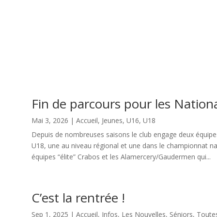
Fin de parcours pour les Nation
Mai 3, 2026
|
Accueil
,
Jeunes
,
U16
,
U18
Depuis de nombreuses saisons le club engage deux équipes
U18, une au niveau régional et une dans le championnat nat
équipes “élite” Crabos et les Alamercery/Gaudermen qui...
C’est la rentrée !
Sep 1, 2025
|
Accueil
,
Infos
,
Les Nouvelles
,
Séniors
,
Toutes