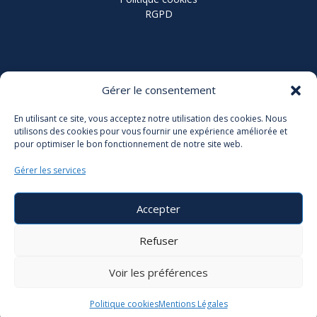
RGPD
Coordonnées
Gérer le consentement
Grand Stade Jean-Pierre Rives
En utilisant ce site, vous acceptez notre utilisation des cookies. Nous
utilisons des cookies pour vous fournir une expérience améliorée et
91 Bd de Verdun, 92400 Courbevoie
pour optimiser le bon fonctionnement de notre site web.
> VOIR LE PLAN
Gérer les services
Accepter
Refuser
Voir les préférences
Copyright Rugby Club de Courbevoie / WebDesign :
Politique cookies
Mentions Légales
Fabio Bartoloni