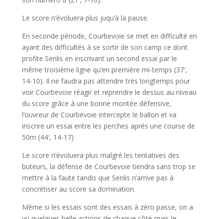
Le score n’évoluera plus juqu’à la pause.
En seconde période, Courbevoie se met en difficulté en
ayant des difficultés à se sortir de son camp ce dont
profite Senlis en inscrivant un second essai par le
même troisième ligne qu’en première mi-temps (37′,
14-10). Il ne faudra pas attendre très longtemps pour
voir Courbevoie réagir et reprendre le dessus au niveau
du score grâce à une bonne montée défensive,
l’ouvreur de Courbevoie intercepte le ballon et va
inscrire un essai entre les perches après une course de
50m (44′, 14-17)
Le score n’évoluera plus malgré les tentatives des
buteurs, la défense de Courbevoie tiendra sans trop se
mettre à la faute tandis que Senlis n’arrive pas à
concrétiser au score sa domination.
Même si les essais sont des essais à zéro passe, on a
vu quelques belle actions de chaque côté,mais le