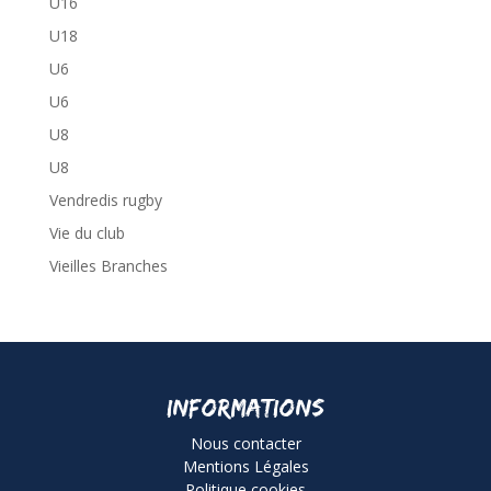
U16
U18
U6
U6
U8
U8
Vendredis rugby
Vie du club
Vieilles Branches
Informations
Nous contacter
Mentions Légales
Politique cookies