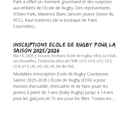
Park a offert un moment gourmand et des surprises
aux enfants de l'Ecole de Rugby. Des représentants
d'Eden Park, Maxence Blanc (ancien joueur Senior du
RCC), Raul Gutierrez (de la boutique de Paris
Courcelles)...
Inscriptions Ecole de Rugby pour la
saison 2025/2026
Mai 15, 2025
|
Accueil
,
Archives
,
Ecole de rugby
,
Infos
,
Le Club
,
Les Nouvelles
,
Toutes les infos de l'EdR
,
U10
,
U10
,
U12
,
U12
,
U14
,
U14
,
U6
,
U6
,
U8
,
U8
,
Vie du club
Modalités d'inscription Ecole de Rugby Courbevoie
Saison 2025-2026 L’École de Rugby (EDR) a pour
mission d’accueillir, d’encadrer et de faire jouer les
jeunes à partir de 3 ans (Baby Rugby) jusqu’ à 14 ans
pour les garçons et 15 ans pour les filles. Toutes les...