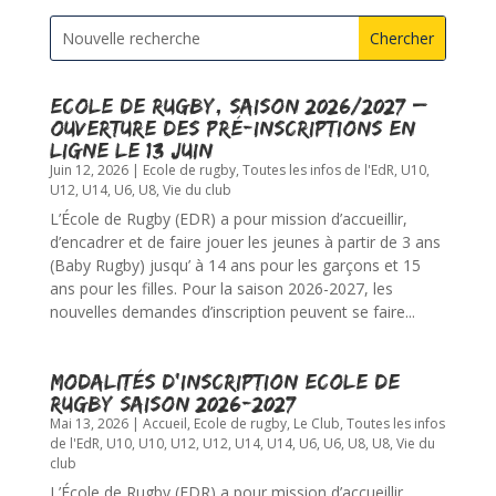
Ecole de Rugby, saison 2026/2027 –
ouverture des pré-inscriptions en
ligne le 13 juin
Juin 12, 2026
|
Ecole de rugby
,
Toutes les infos de l'EdR
,
U10
,
U12
,
U14
,
U6
,
U8
,
Vie du club
L’École de Rugby (EDR) a pour mission d’accueillir,
d’encadrer et de faire jouer les jeunes à partir de 3 ans
(Baby Rugby) jusqu’ à 14 ans pour les garçons et 15
ans pour les filles. Pour la saison 2026-2027, les
nouvelles demandes d’inscription peuvent se faire...
Modalités d’inscription Ecole de
Rugby Saison 2026-2027
Mai 13, 2026
|
Accueil
,
Ecole de rugby
,
Le Club
,
Toutes les infos
de l'EdR
,
U10
,
U10
,
U12
,
U12
,
U14
,
U14
,
U6
,
U6
,
U8
,
U8
,
Vie du
club
L’École de Rugby (EDR) a pour mission d’accueillir,