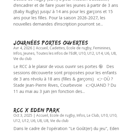
d’encadrer et de faire jouer les jeunes à partir de 3 ans
(Baby Rugby) jusqu’ à 14 ans pour les garçons et 15
ans pour les filles. Pour la saison 2026-2027, les
nouvelles demandes d’inscription pourront se...
Journées Portes Ouvertes
Avr 4, 2026
|
Accueil
,
Cadettes
,
Ecole de rugby
,
Feminines
,
Infos
,
Jeunes
,
Toutes les infos de l'EdR
,
U10
,
U12
,
U14
,
U6
,
U8
,
Vie du club
Le RCC à le plaisir de vous ouvrir ses portes 🤪 Des
sessions découverte sont proposées pour les enfants
de 3 ans révolu à 18 ans (filles & garçons) 👉 OÙ ?
Stade Jean-Pierre Rives, Courbevoie 👉QUAND ? Du
11 au mai au 3 juin (en fonction des...
RCC X EDEN PARK
Oct 3, 2025
|
Accueil
,
Ecole de rugby
,
Infos
,
Le Club
,
U10
,
U10
,
U12
,
U12
,
U6
,
U8
,
U8
,
Vie du club
Dans le cadre de l'opération "Le Goût(er) du jeu", Eden