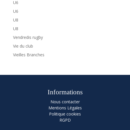
U6
U6
U8
U8
Vendredis rugby
Vie du club
Vieilles Branches
Informations
Nous contacter
Mentions Légales
Politique cookies
RGPD