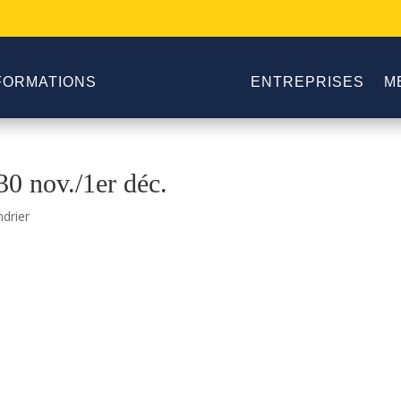
FORMATIONS
ENTREPRISES
M
0 nov./1er déc.
ndrier