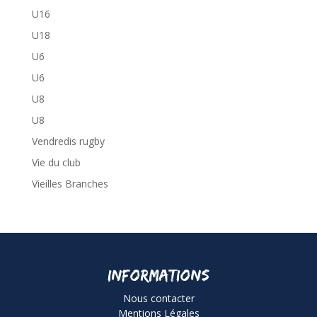
U16
U18
U6
U6
U8
U8
Vendredis rugby
Vie du club
Vieilles Branches
Informations
Nous contacter
Mentions Légales