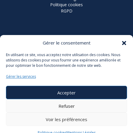
Politique cookies
RGPD
Coordonnées
Gérer le consentement
Grand Stade Jean-Pierre Rives
En utilisant ce site, vous acceptez notre utilisation des cookies. Nous
utilisons des cookies pour vous fournir une expérience améliorée et
91 Bd de Verdun, 92400 Courbevoie
pour optimiser le bon fonctionnement de notre site web.
> VOIR LE PLAN
Gérer les services
Accepter
Refuser
Voir les préférences
Politique cookies
Mentions Légales