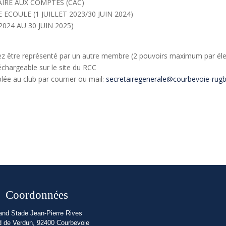
IRE AUX COMPTES (CAC)
ECOULE (1 JUILLET 2023/30 JUIN 2024)
2024 AU 30 JUIN 2025)
ez être représenté par un autre membre (2 pouvoirs maximum par éle
échargeable sur le site du RCC
lée au club par courrier ou mail:
secretairegenerale@courbevoie-rug
Coordonnées
and Stade Jean-Pierre Rives
d de Verdun, 92400 Courbevoie